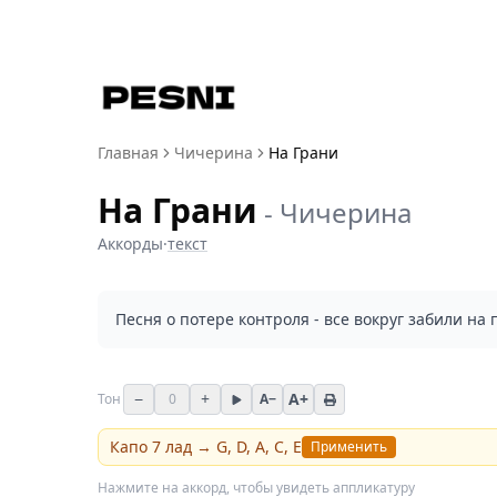
Главная
Чичерина
На Грани
На Грани
-
Чичерина
Аккорды
·
текст
Песня о потере контроля - все вокруг забили на 
−
+
A+
Тон
0
A−
Капо
7
лад →
G, D, A, C, E
Применить
Нажмите на аккорд, чтобы увидеть аппликатуру