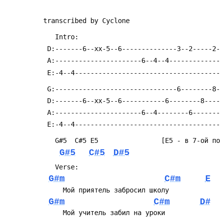
transcribed by Cyclone 
G#5
C#5
D#5
G#m
C#m
E
G#m
C#m
D#