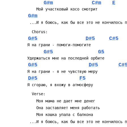
G#m
C#m
E
G#m
G#5
D#5
C#5
G#5
G5
G#5
D#5
C#
D#5
F5