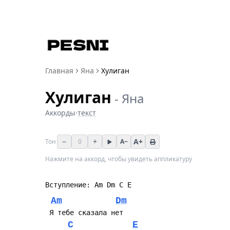
Главная
Яна
Хулиган
Хулиган
-
Яна
Аккорды
·
текст
−
+
A+
Тон
0
A−
Нажмите на аккорд, чтобы увидеть аппликатуру
Am
Dm
C
E