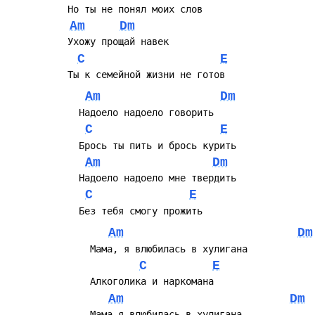
Am
Dm
C
E
Am
Dm
C
E
Am
Dm
C
E
Am
Dm
C
E
Am
Dm