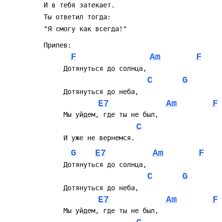
F
Am
F
C
G
E7
Am
F
C
G
E7
Am
F
C
G
E7
Am
F