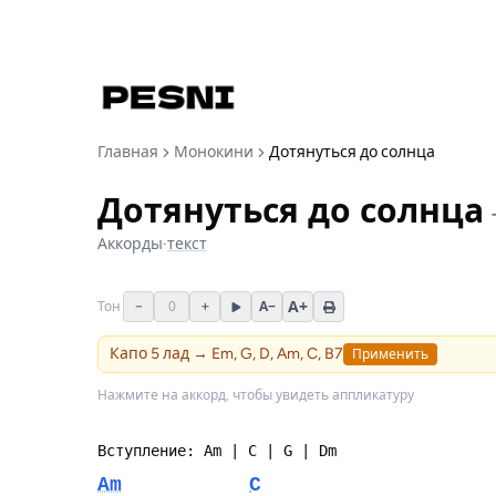
Главная
Монокини
Дотянуться до солнца
Дотянуться до солнца
Аккорды
·
текст
A+
−
0
+
A−
Тон
Капо
5
лад →
Em, G, D, Am, C, B7
Применить
Нажмите на аккорд, чтобы увидеть аппликатуру
Am
C