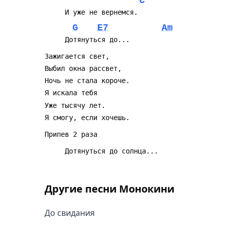
C
G
E7
Am
Другие песни
Монокини
До свидания