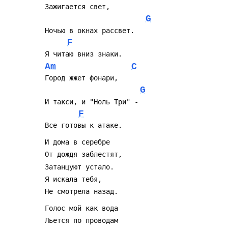
G
F
Am
C
G
F