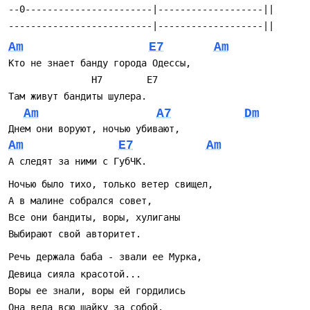
Am
E7
Am
Am
A7
Dm
Am
E7
Am