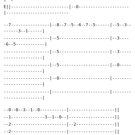
E||------------------------|--0---------------------
--7----------------|--8--7--5--4--7--5------|--5--3--
-------------------|--5---------------------|--3----
-------------------|--5---------------------|--3-----
-------------------|--5---------------------|--0-----
-------------------|--0---------------------|--------
-------------------|------------------------|--------