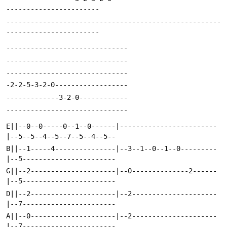
-----------------------------------------------------
E||--0--0-----0--1--0------|------------------------
B||--1-----4---------------|--3--1--0--1--0---------
G||--2---------------------|--0--------------2------
D||--2---------------------|--2---------------------
A||--0---------------------|--2---------------------