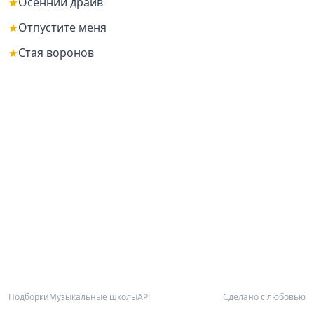
Осенний драйв
Отпустите меня
Стая воронов
Подборки
Музыкальные школы
API
Сделано с любовью