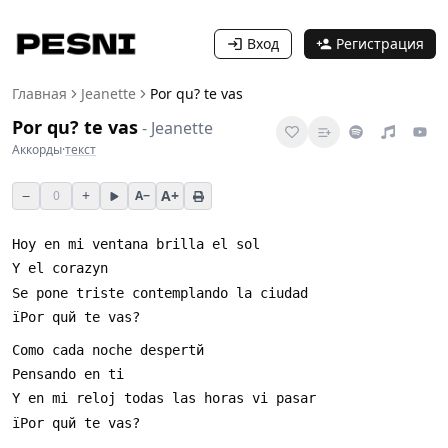
Вход
Регистрация
Главная
Jeanette
Por qu? te vas
Por qu? te vas
-
Jeanette
Аккорды
·
текст
−
+
A+
0
A−