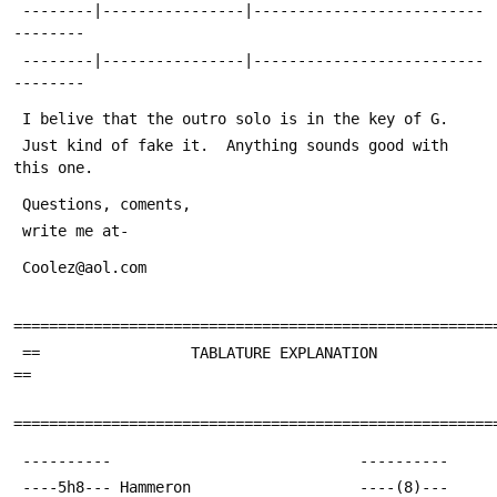
 --------|----------------|--------------------------
--------
 --------|----------------|--------------------------
--------
 I belive that the outro solo is in the key of G.
 Just kind of fake it.  Anything sounds good with 
this one.
 Questions, coments,
 write me at-
 Coolez@aol.com
======================================================
 ==                 TABLATURE EXPLANATION                  
==
======================================================
 ----------                            ----------
 ----5h8--- Hammeron                   ----(8)--- 