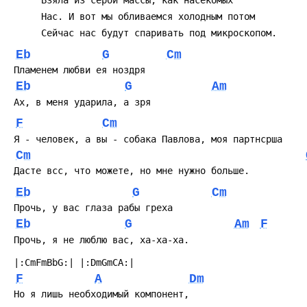
      Нас. И вот мы обливаемся холодным потом
      Сейчас нас будут спаривать под микроскопом.
Eb
G
Cm
 Пламенем любви ея ноздря
Eb
G
Am
 Ах, в меня ударила, а зря
F
Cm
 Я - человек, а вы - собака Павлова, моя партнсрша
Cm
 Дасте всс, что можете, но мне нужно больше.
Eb
G
Cm
 Прочь, у вас глаза рабы греха
Eb
G
Am
F
 Прочь, я не люблю вас, ха-ха-ха.
 |:CmFmBbG:| |:DmGmCA:|
F
A
Dm
 Но я лишь необходимый компонент,