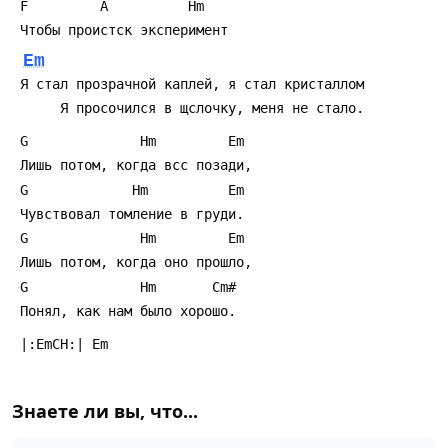
 F         A          Hm
 Чтобы проистск эксперимент
Em
 Я стал прозрачной каплей, я стал кристаллом
      Я просочился в щслочку, меня не стало.
 G              Hm         Em
 Лишь потом, когда всс позади,
 G             Hm          Em
 Чувствовал томление в груди.
 G              Hm         Em
 Лишь потом, когда оно прошло,
 G              Hm       Cm#
 Понял, как нам было хорошо.
 |:EmCH:| Em
Знаете ли вы, что...