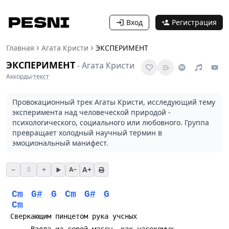
Вход
Регистрация
Главная
Агата Кристи
ЭКСПЕРИМЕНТ
ЭКСПЕРИМЕНТ
-
Агата Кристи
Аккорды
·
текст
Провокационный трек Агаты Кристи, исследующий тему
эксперимента над человеческой природой -
психологического, социального или любовного. Группа
превращает холодный научный термин в
эмоциональный манифест.
−
+
A+
0
A−
Cm
G#
G
Cm
G#
G
Cm
 Сверкающим пинцетом рука учсных
      Взяла из серой массы, как насекомых