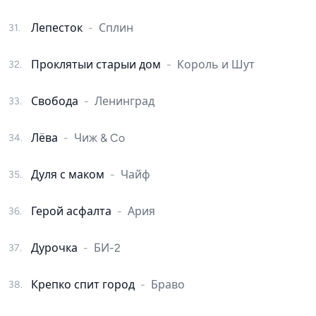
Лепесток
-
Сплин
31
.
Проклятыи старыи дом
-
Король и Шут
32
.
Свобода
-
Ленинград
33
.
Лёва
-
Чиж & Co
34
.
Дуля с маком
-
Чайф
35
.
Герой асфалта
-
Ария
36
.
Дурочка
-
БИ-2
37
.
Крепко спит город
-
Браво
38
.