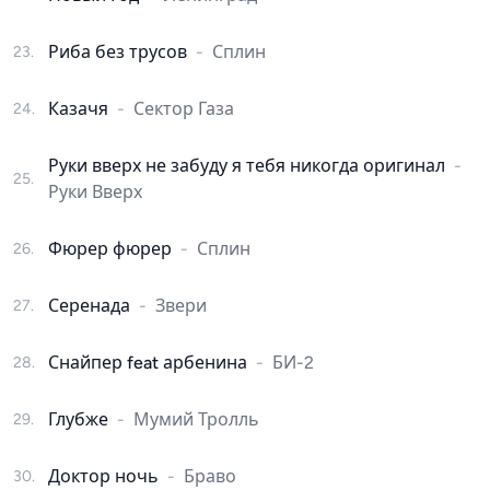
Риба без трусов
-
Сплин
23
.
Казачя
-
Сектор Газа
24
.
Руки вверх не забуду я тебя никогда оригинал
-
25
.
Руки Вверх
Фюрер фюрер
-
Сплин
26
.
Серенада
-
Звери
27
.
Снайпер feat арбенина
-
БИ-2
28
.
Глубже
-
Мумий Тролль
29
.
Доктор ночь
-
Браво
30
.