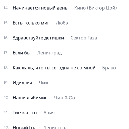
Начинается новый день
-
Кино (Виктор Цой)
14
.
Есть только миг
-
Любэ
15
.
Здравствуйте детишки
-
Сектор Газа
16
.
Если бы
-
Ленинград
17
.
Как жаль, что ты сегодня не со мной
-
Браво
18
.
Идиллия
-
Чиж
19
.
Наши лыбимие
-
Чиж & Co
20
.
Тисяча сто
-
Ария
21
.
Новый Год
-
Ленинград
22
.