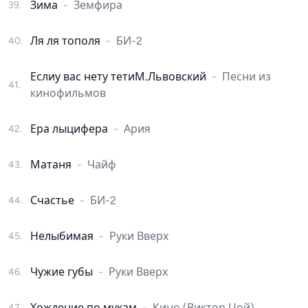
Зима
-
Земфира
39
.
Ля ля тополя
-
БИ-2
40
.
Еслиу вас нету тетиМ.Львовский
-
Песни из
41
.
кинофильмов
Ера лыцифера
-
Ария
42
.
Матаня
-
Чайф
43
.
Счастье
-
БИ-2
44
.
Нелыбимая
-
Руки Вверх
45
.
Чужие губы
-
Руки Вверх
46
.
Хождение по мукам
-
Кино (Виктор Цой)
47
.