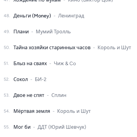
Деньги (Money)
-
Ленинград
48
.
Плани
-
Мумий Тролль
49
.
Тайна хозяйки старинных часов
-
Король и Шут
50
.
Блыз на сваях
-
Чиж & Co
51
.
Сокол
-
БИ-2
52
.
Двое не спят
-
Сплин
53
.
Мёртвая земля
-
Король и Шут
54
.
Мог би
-
ДДТ (Юрий Шевчук)
55
.