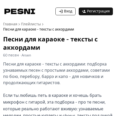
Вход
Регистрация
Главная
Плейлисты
Песни для караоке - тексты с аккордами
Песни для караоке - тексты с
аккордами
60
песен
·
Arsen
Песни для караоке - тексты с аккордами: подборка
узнаваемых песен с простыми аккордами, советами
по бою, перебору, баррэ и капо - для новичков и
продолжающих гитаристов.
Если ты любишь петь в караоке и хочешь брать
микрофон с гитарой, эта подборка - про те песни,
которые реально работают вживую: узнаваемые
мелодии, простые куплеты и chorus, тексты под рукой