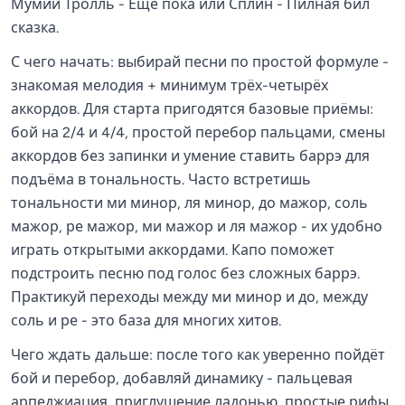
Мумий Тролль - Ещё пока или Сплин - Пилная бил
сказка.
С чего начать: выбирай песни по простой формуле -
знакомая мелодия + минимум трёх-четырёх
аккордов. Для старта пригодятся базовые приёмы:
бой на 2/4 и 4/4, простой перебор пальцами, смены
аккордов без запинки и умение ставить баррэ для
подъёма в тональность. Часто встретишь
тональности ми минор, ля минор, до мажор, соль
мажор, ре мажор, ми мажор и ля мажор - их удобно
играть открытыми аккордами. Капо поможет
подстроить песню под голос без сложных баррэ.
Практикуй переходы между ми минор и до, между
соль и ре - это база для многих хитов.
Чего ждать дальше: после того как уверенно пойдёт
бой и перебор, добавляй динамику - пальцевая
арпеджиация, приглушение ладонью, простые рифы