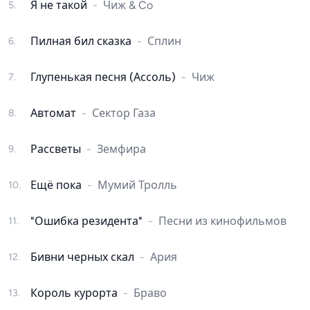
Я не такой
-
Чиж & Co
5
.
Пилная бил сказка
-
Сплин
6
.
Глупенькая песня (Ассоль)
-
Чиж
7
.
Автомат
-
Сектор Газа
8
.
Рассветы
-
Земфира
9
.
Ещё пока
-
Мумий Тролль
10
.
"Ошибка резидента"
-
Песни из кинофильмов
11
.
Бивни черных скал
-
Ария
12
.
Король курорта
-
Браво
13
.