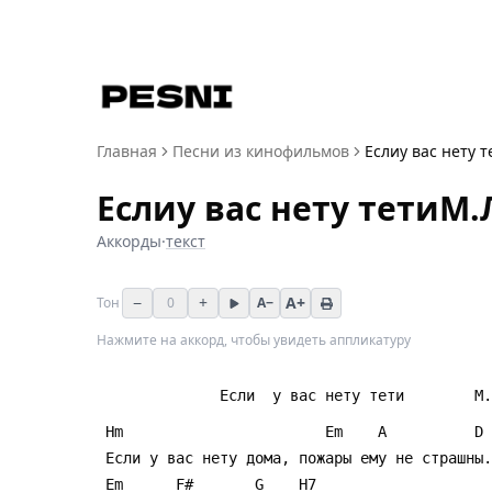
Главная
Песни из кинофильмов
Еслиу вас нету 
Еслиу вас нету тетиМ
Аккорды
·
текст
−
+
A+
Тон
0
A−
Нажмите на аккорд, чтобы увидеть аппликатуру
              Если  у вас нету тети      
 Hm                       Em    A          D
 Если у вас нету дома, пожары ему не страшны.
 Em      F#       G    H7