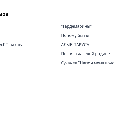
мов
"Гардемарины"
Почему бы нет
.Г.Гладкова
АЛЫЕ ПАРУСА
Песня о далекой родине
Сукачев "Напои меня водо