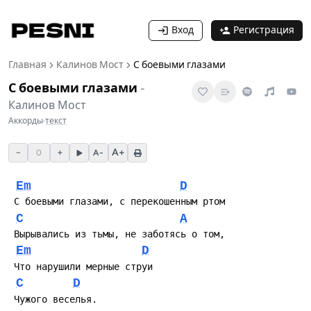
Вход
Регистрация
Главная
Калинов Мост
С боевыми глазами
С боевыми глазами
-
Калинов Мост
Аккорды
·
текст
−
+
A+
0
A−
Em
D
C
A
Em
D
C
D