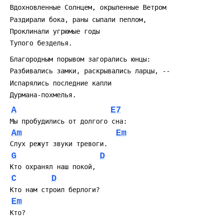
A
E7
Am
Em
G
D
C
D
Em