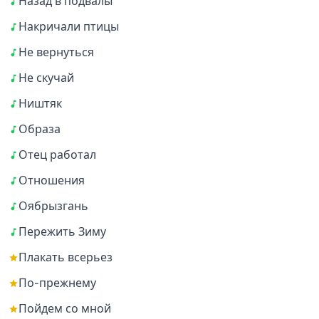
Назад в подвалы
Накричали птицы
Не вернуться
Не скучай
Ништяк
Образа
Отец работал
Отношения
Оябрызгань
Пережить Зиму
Плакать всерьез
По-прежнему
Пойдем со мной