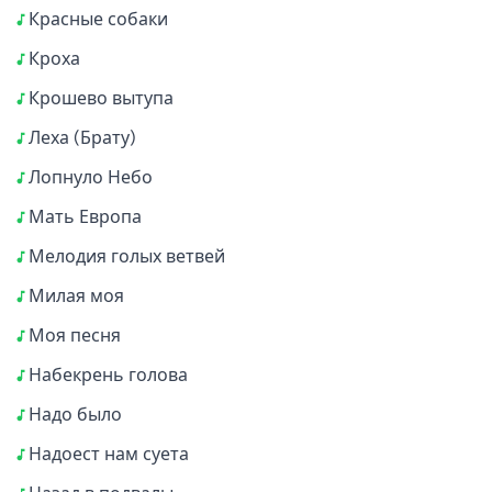
Красные собаки
Кроха
Крошево вытупа
Леха (Брату)
Лопнуло Небо
Мать Европа
Мелодия голых ветвей
Милая моя
Моя песня
Набекрень голова
Надо было
Надоест нам суета