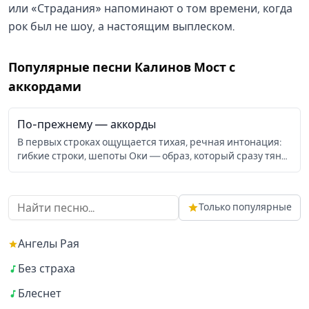
или «Страдания» напоминают о том времени, когда
рок был не шоу, а настоящим выплеском.
Популярные песни
Калинов Мост
с
аккордами
По-прежнему
— аккорды
В первых строках ощущается тихая, речная интонация:
гибкие строки, шепоты Оки — образ, который сразу тянет
к берегу и к раздумью. Текст, подписанный как Д. Ревякин,
держит песню в традиции камерной, поэтической
русской бардовской песни, но звучание поддержано
Только популярные
плотным гитарным аккомпанементом: сочетание C, Em,
Am и эпизодических D7/Em6 добавляет меланхоличной
устойчивости. По-прежнему запоминается именно
Ангелы Рая
сочетание простоты куплетного мотива и тонких
гармонических вкраплений — Gm6/D# и Em6/C# дают
Без страха
песне легкую окраску неожиданных красок, не разрушая
Блеснет
общей ясной формы. Песня уместна в спокойных вечерах
у костра, в поездке по реке или когда нужно остановиться