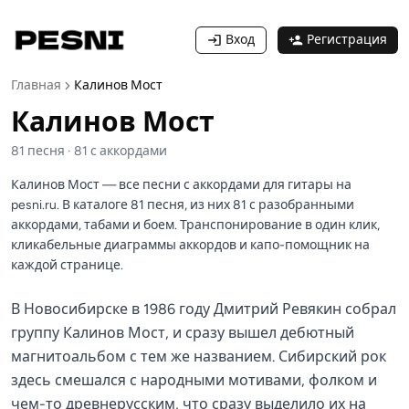
Вход
Регистрация
Главная
Калинов Мост
Калинов Мост
81
песня
·
81
с аккордами
Калинов Мост — все песни с аккордами для гитары на
pesni.ru. В каталоге 81 песня, из них 81 с разобранными
аккордами, табами и боем. Транспонирование в один клик,
кликабельные диаграммы аккордов и капо-помощник на
каждой странице.
В Новосибирске в 1986 году Дмитрий Ревякин собрал
группу Калинов Мост, и сразу вышел дебютный
магнитоальбом с тем же названием. Сибирский рок
здесь смешался с народными мотивами, фолком и
чем-то древнерусским, что сразу выделило их на