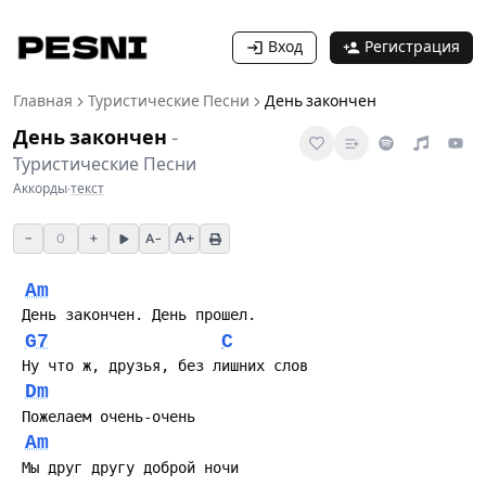
Вход
Регистрация
Главная
Туристические Песни
День закончен
День закончен
-
Туристические Песни
Аккорды
·
текст
−
+
A+
0
A−
Am
G7
C
Dm
Am