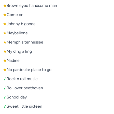
Brown eyed handsome man
Come on
Johnny b goode
Maybellene
Memphis tennessee
My ding a ling
Nadine
No particular place to go
Rock n roll music
Roll over beethoven
School day
Sweet little sixteen