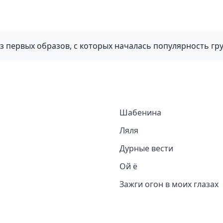
 из первых образов, с которых началась популярность гр
Шабенина
Ляля
Дурные вести
Ой ё
Зажги огон в моих глазах