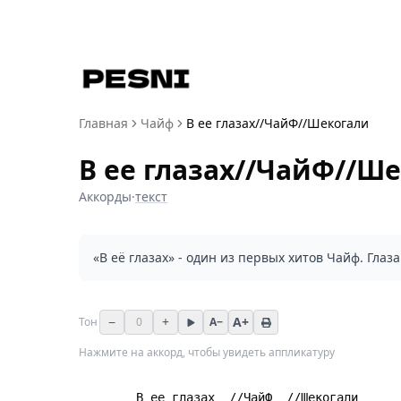
Главная
Чайф
В ее глазах//ЧайФ//Шекогали
В ее глазах//ЧайФ//Ш
Аккорды
·
текст
«В её глазах» - один из первых хитов Чайф. Глаза
−
+
A+
Тон
0
A−
Нажмите на аккорд, чтобы увидеть аппликатуру
        В ее глазах  //ЧайФ  //Шекогали