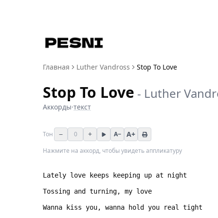
Главная
Luther Vandross
Stop To Love
Stop To Love
-
Luther Vandr
Аккорды
·
текст
−
+
A+
Тон
0
A−
Нажмите на аккорд, чтобы увидеть аппликатуру