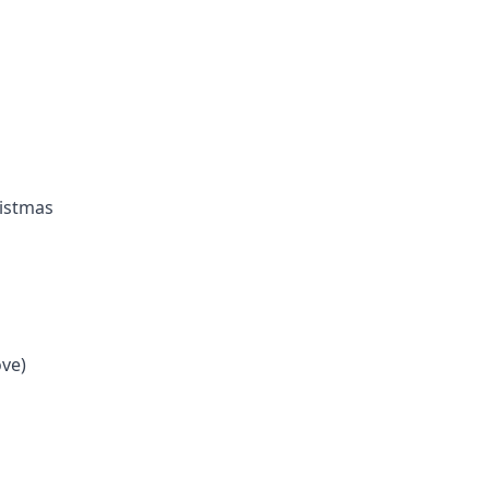
istmas
ove)