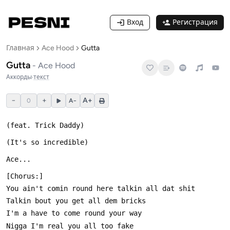
Вход
Регистрация
Главная
Ace Hood
Gutta
Gutta
-
Ace Hood
Аккорды
·
текст
−
+
A+
0
A−