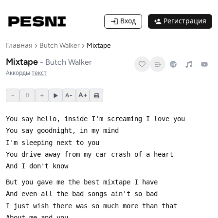
Вход
Регистрация
Главная
Butch Walker
Mixtape
Mixtape
-
Butch Walker
Аккорды
·
текст
−
0
+
A+
A−