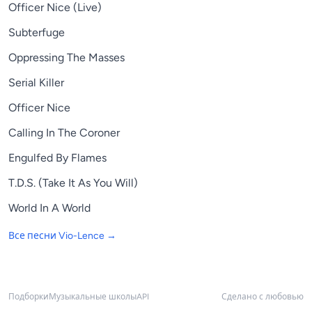
Officer Nice (Live)
Subterfuge
Oppressing The Masses
Serial Killer
Officer Nice
Calling In The Coroner
Engulfed By Flames
T.D.S. (Take It As You Will)
World In A World
Все песни
Vio-Lence
→
Подборки
Музыкальные школы
API
Сделано с любовью