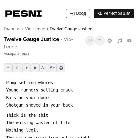
Вход
Регистрация
Главная
Vio-Lence
Twelve Gauge Justice
Twelve Gauge Justice
-
Vio-
Lence
Аккорды
·
текст
−
+
A+
0
A−