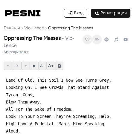
Вход
Регистрация
Главная
Vio-Lence
Oppressing The Masses
Oppressing The Masses
-
Vio-
Lence
Аккорды
·
текст
−
+
A+
0
A−