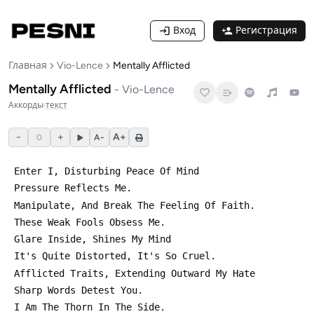
Вход
Регистрация
Главная
Vio-Lence
Mentally Afflicted
Mentally Afflicted
-
Vio-Lence
Аккорды
·
текст
−
+
A+
0
A−