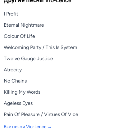
Другие песни
Vio-Lence
I Profit
Eternal Nightmare
Colour Of Life
Welcoming Party / This Is System
Twelve Gauge Justice
Atrocity
No Chains
Killing My Words
Ageless Eyes
Pain Of Pleasure / Virtues Of Vice
Все песни
Vio-Lence
→