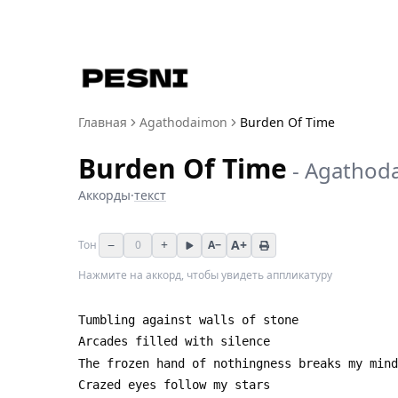
Главная
Agathodaimon
Burden Of Time
Burden Of Time
-
Agathod
Аккорды
·
текст
−
+
A+
Тон
0
A−
Нажмите на аккорд, чтобы увидеть аппликатуру