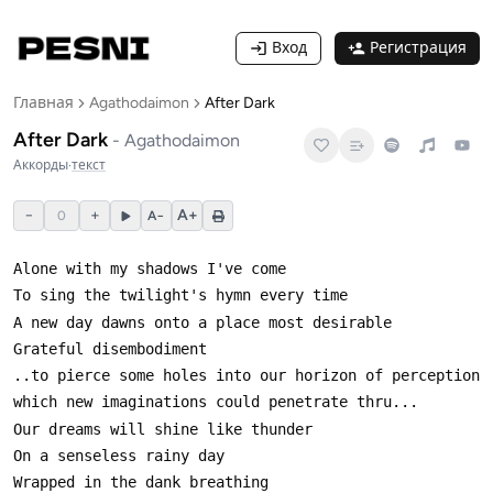
Вход
Регистрация
Главная
Agathodaimon
After Dark
After Dark
-
Agathodaimon
Аккорды
·
текст
−
+
A+
0
A−