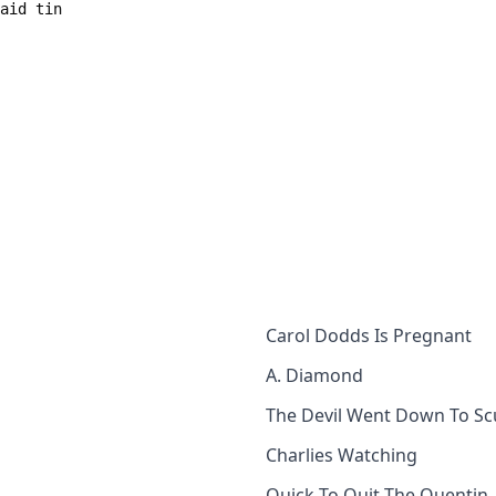
Carol Dodds Is Pregnant
A. Diamond
The Devil Went Down To S
Charlies Watching
Quick To Quit The Quentin