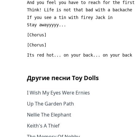
Другие песни
Toy Dolls
I Wish My Eyes Were Ernies
Up The Garden Path
Nellie The Elephant
Keith's A Thief
The Memory Of Nobby