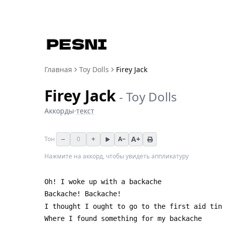
Главная
Toy Dolls
Firey Jack
Firey Jack
-
Toy Dolls
Аккорды
·
текст
−
+
A+
Тон
0
A−
Нажмите на аккорд, чтобы увидеть аппликатуру