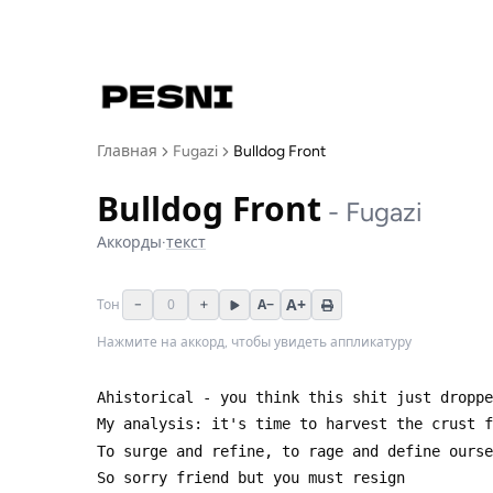
Главная
Fugazi
Bulldog Front
Bulldog Front
-
Fugazi
Аккорды
·
текст
A+
−
0
+
A−
Тон
Нажмите на аккорд, чтобы увидеть аппликатуру