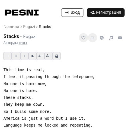
Вход
Регистрация
Главная
Fugazi
Stacks
Stacks
-
Fugazi
Аккорды
·
текст
−
+
A+
0
A−