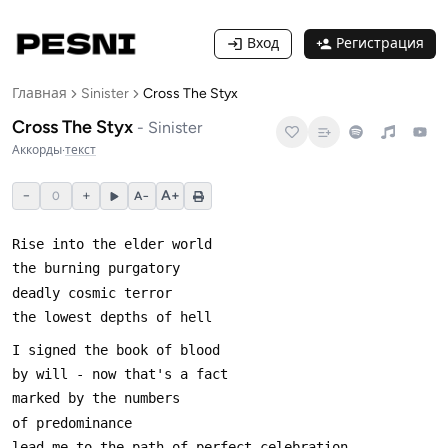
Вход
Регистрация
Главная
Sinister
Cross The Styx
Cross The Styx
-
Sinister
Аккорды
·
текст
−
+
A+
0
A−