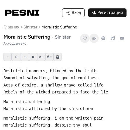
Вход
Регистрация
Главная
Sinister
Moralistic Suffering
Moralistic Suffering
-
Sinister
Аккорды
·
текст
−
+
A+
0
A−