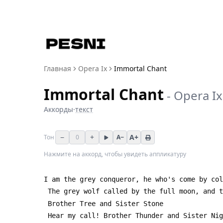
Главная
Opera Ix
Immortal Chant
Immortal Chant
-
Opera Ix
Аккорды
·
текст
−
+
A+
Тон
0
A−
Нажмите на аккорд, чтобы увидеть аппликатуру