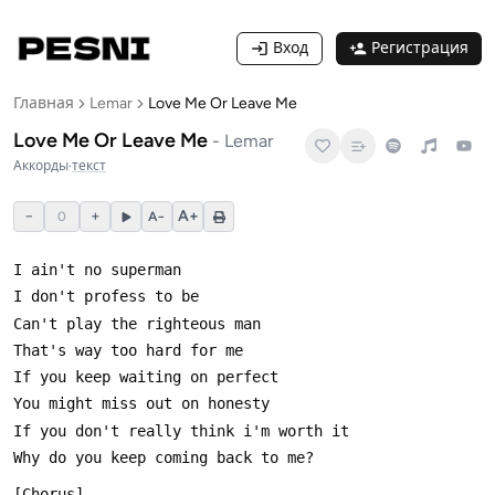
Вход
Регистрация
Главная
Lemar
Love Me Or Leave Me
Love Me Or Leave Me
-
Lemar
Аккорды
·
текст
−
+
A+
0
A−