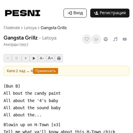
Вход
Регистрация
Главная
Letoya
Gangsta Grillz
Gangsta Grillz
-
Letoya
Аккорды
·
текст
−
+
A+
0
A−
Капо
2
лад →
A
Применить