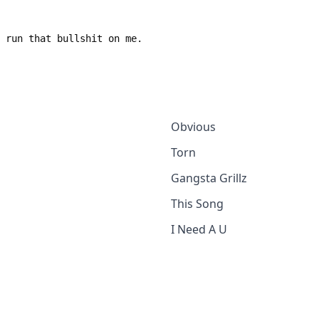
Obvious
Torn
Gangsta Grillz
This Song
I Need A U