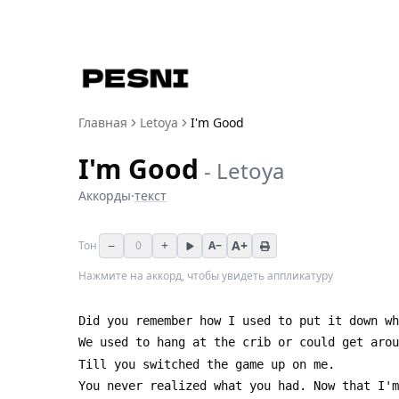
Главная
Letoya
I'm Good
I'm Good
-
Letoya
Аккорды
·
текст
−
+
A+
Тон
0
A−
Нажмите на аккорд, чтобы увидеть аппликатуру