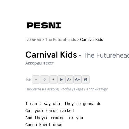
Главная
The Futureheads
Carnival Kids
Carnival Kids
-
The Futurehea
Аккорды
·
текст
−
+
A+
Тон
0
A−
Нажмите на аккорд, чтобы увидеть аппликатуру