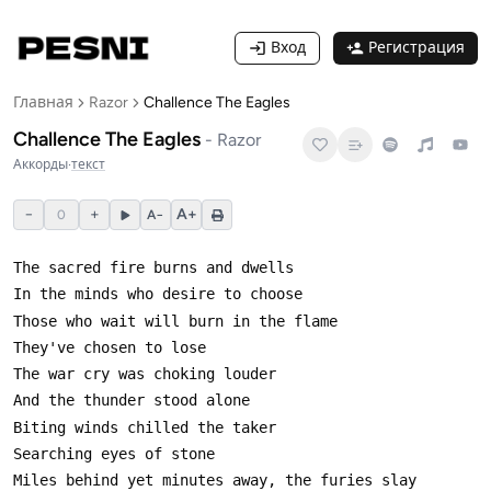
Вход
Регистрация
Главная
Razor
Challence The Eagles
Challence The Eagles
-
Razor
Аккорды
·
текст
−
+
A+
0
A−