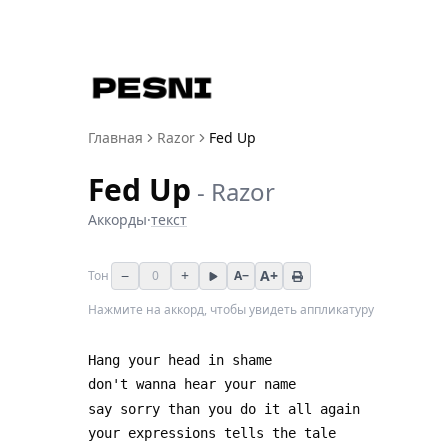
Главная
Razor
Fed Up
Fed Up
-
Razor
Аккорды
·
текст
−
+
A+
Тон
0
A−
Нажмите на аккорд, чтобы увидеть аппликатуру