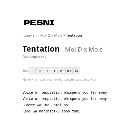
Главная
Moi Dix Mois
Tentation
Tentation
-
Moi Dix Mois
Аккорды
·
текст
−
+
A+
Тон
0
A−
Нажмите на аккорд, чтобы увидеть аппликатуру