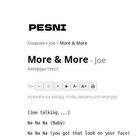
Главная
Joe
More & More
More & More
-
Joe
Аккорды
·
текст
−
+
A+
Тон
0
A−
Нажмите на аккорд, чтобы увидеть аппликатуру