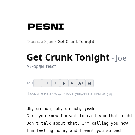
Главная
Joe
Get Crunk Tonight
Get Crunk Tonight
-
Joe
Аккорды
·
текст
−
+
A+
Тон
0
A−
Нажмите на аккорд, чтобы увидеть аппликатуру