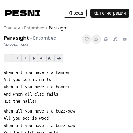
Вход
Регистрация
Главная
Entombed
Parasight
Parasight
-
Entombed
Аккорды
·
текст
−
+
A+
0
A−