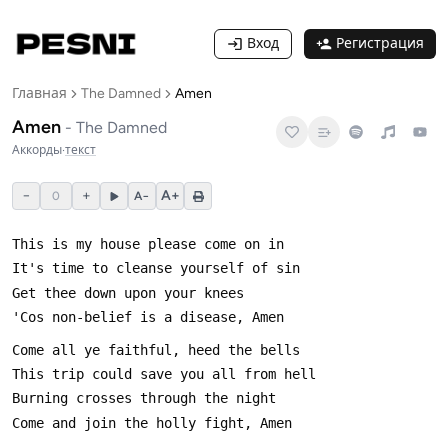
Вход
Регистрация
Главная
The Damned
Amen
Amen
-
The Damned
Аккорды
·
текст
−
+
A+
0
A−