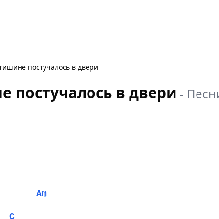
 тишине постучалось в двери
не постучалось в двери
-
Песн
Am
C