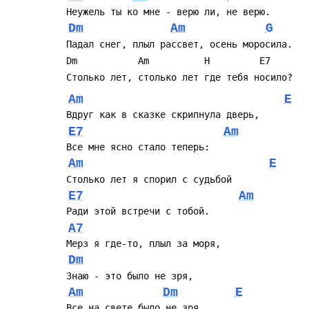
 Hеужель ты ко мне - верю ли, не верю.
Dm
Am
G
 Падал снег, плыл рассвет, осень моросила.
 Dm           Am          H         E7
 Столько лет, столько лет где тебя носило?
Am
E
 Вдруг как в сказке скрипнула дверь,
E7
Am
 Все мне ясно стало теперь:
Am
E
 Столько лет я спорил с судьбой
E7
Am
 Ради этой встречи с тобой.
A7
 Мерз я где-то, плыл за моря,
Dm
 Знаю - это было не зря,
Am
Dm
E
 Все на свете было не зря,