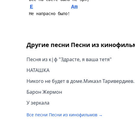
E
Am
 Hе напрасно было!
Другие песни
Песни из кинофиль
Песня из к|ф "Здрасте, я ваша тетя"
НАТАШКА
Никого не будет в доме.Микаэл Таривердиев.
Барон Жермон
У зеркала
Все песни
Песни из кинофильмов
→