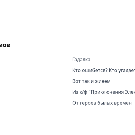
мов
Гадалка
Кто ошибется? Кто угадае
Вот так и живем
Из к/ф "Приключения Эле
От героев былых времен