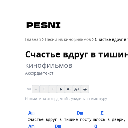
Главная
Песни из кинофильмов
Счастье вдруг в
Счастье вдруг в тиши
кинофильмов
Аккорды
·
текст
−
+
A+
Тон
0
A−
Нажмите на аккорд, чтобы увидеть аппликатуру
Am
Dm
E
 Счастье вдруг в тишине постучалось в двери,
Am
Dm
G