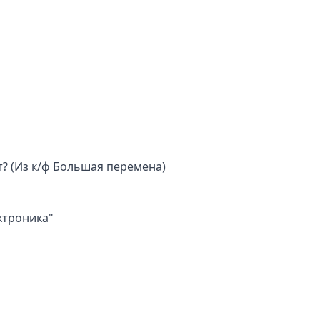
т? (Из к/ф Большая перемена)
ктроника"