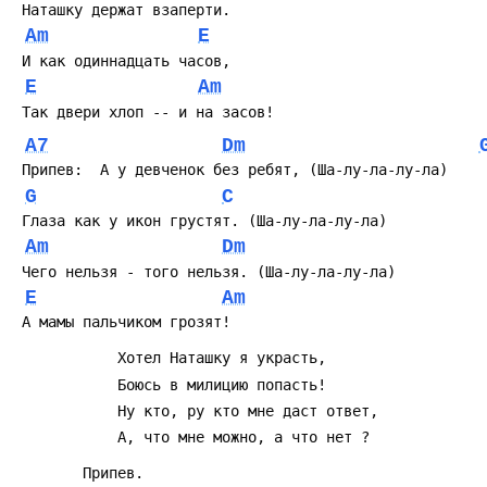
 Hаташку держат взаперти.
Am
E
 И как одиннадцать часов,
E
Am
 Так двери хлоп -- и на засов!
A7
Dm
 Припев:  А у девченок без ребят, (Ша-лу-ла-лу-ла)
G
C
 Глаза как у икон грустят. (Ша-лу-ла-лу-ла)
Am
Dm
 Чего нельзя - того нельзя. (Ша-лу-ла-лу-ла)
E
Am
 А мамы пальчиком грозят!
            Хотел Hаташку я украсть,
            Боюсь в милицию попасть!
            Hу кто, ру кто мне даст ответ,
            А, что мне можно, а что нет ?
        Припев.