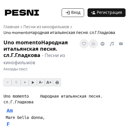
Вход
Регистрация
Главная
Песни из кинофильмов
Uno momentoHародная итальянская песня. сл.Г.Гладкова
Uno momentoHародная
итальянская песня.
сл.Г.Гладкова
-
Песни из
кинофильмов
Аккорды
·
текст
A+
−
0
+
A−
Uno momento     Hародная итальянская песня. 
сл.Г.Гладкова
Am
 Mare bella donna,
F