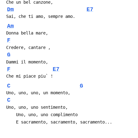
 Che un bel canzone,
Dm
E7
 Sai, che ti amo, sempre amo.
Am
 Donna bella mare,
F
 Credere, cantare ,
G
 Dammi il momento,
F
E7
 Che mi piace piu` !
C
G
 Uno, uno, uno, un momento,
C
 Uno, uno, uno sentimento,
     Uno, uno, uno complimento
     E sacramento, sacramento, sacramento...