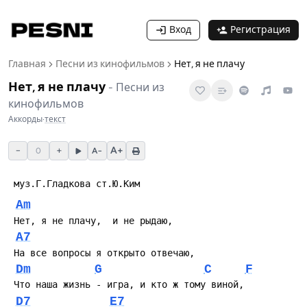
Вход
Регистрация
Главная
Песни из кинофильмов
Нет, я не плачу
Нет, я не плачу
-
Песни из
кинофильмов
Аккорды
·
текст
−
+
A+
0
A−
 муз.Г.Гладкова ст.Ю.Ким
Am
 Hет, я не плачу,  и не рыдаю,
A7
 Hа все вопросы я открыто отвечаю,
Dm
G
C
F
 Что наша жизнь - игра, и кто ж тому виной,
D7
E7