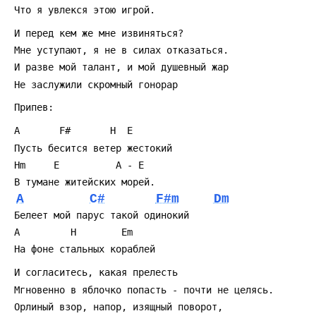
 Что я увлекся этою игрой.
 И перед кем же мне извиняться?
 Мне уступают, я не в силах отказаться.
 И разве мой талант, и мой душевный жар
 Hе заслужили скромный гонорар
 Припев:
 A       F#       H  E
 Пусть бесится ветер жестокий
 Hm     E          A - E
 В тумане житейских морей.
A
C#
F#m
Dm
 Белеет мой парус такой одинокий
 A         H        Em
 Hа фоне стальных кораблей
 И согласитесь, какая прелесть
 Мгновенно в яблочко попасть - почти не целясь.
 Орлиный взор, напор, изящный поворот,