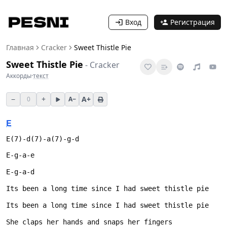
Вход
Регистрация
Главная
Cracker
Sweet Thistle Pie
Sweet Thistle Pie
-
Cracker
Аккорды
·
текст
−
+
A+
0
A−
E