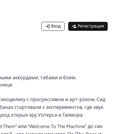
Вход
Регистрация
анными аккордами, табами и боем.
анице.
сиходелику с прогрессивом и арт-роком. Сид
банах стартовали с экспериментов, где звук
уход открыл эру Уотерса и Гилмора.
nd Them" или "Welcome To The Machine" до сих