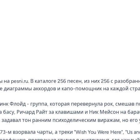
ы на pesni.ru. В каталоге 256 песен, из них 256 с разобр
ые диаграммы аккордов и капо-помощник на каждой стр
инк Флойд - группа, которая перевернула рок, смешав п
а басу, Ричард Райт за клавишами и Ник Мейсон на бара
, задавал тон ранним психоделическим виражам, но его 
973-м взорвала чарты, а треки "Wish You Were Here", "Us a