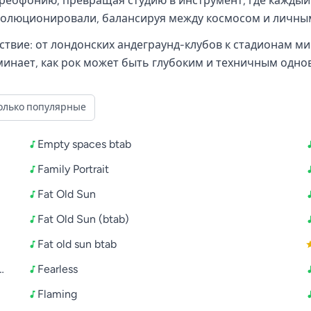
еофонию, превращая студию в инструмент, где каждый сло
 эволюционировали, балансируя между космосом и личн
ствие: от лондонских андеграунд-клубов к стадионам ми
оминает, как рок может быть глубоким и техничным одн
олько популярные
Empty spaces btab
Family Portrait
Fat Old Sun
Fat Old Sun (btab)
Fat old sun btab
 stene ost the wall stena na russkom
Fearless
Flaming