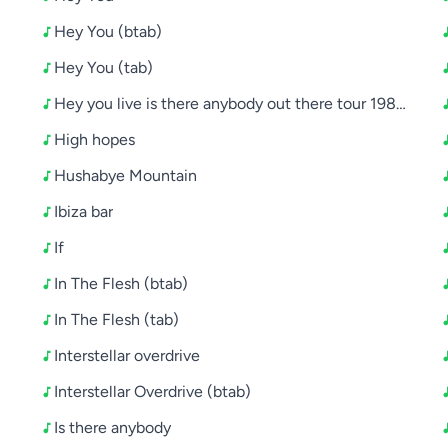
Hey You (btab)
Hey You (tab)
Hey you live is there anybody out there tour 198081
High hopes
Hushabye Mountain
Ibiza bar
If
In The Flesh (btab)
In The Flesh (tab)
enie na russkom
Interstellar overdrive
Interstellar Overdrive (btab)
Is there anybody