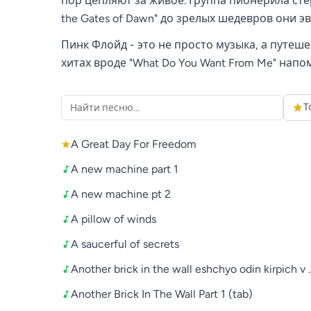
пор цепляют за живое. Группа пионерила стер
the Gates of Dawn" до зрелых шедевров они
Пинк Флойд - это не просто музыка, а путеше
хитах вроде "What Do You Want From Me" нап
Т
A Great Day For Freedom
A new machine part 1
A new machine pt 2
A pillow of winds
A saucerful of secrets
Another brick in the wall eshchyo odin kirpich v
Another Brick In The Wall Part 1 (tab)