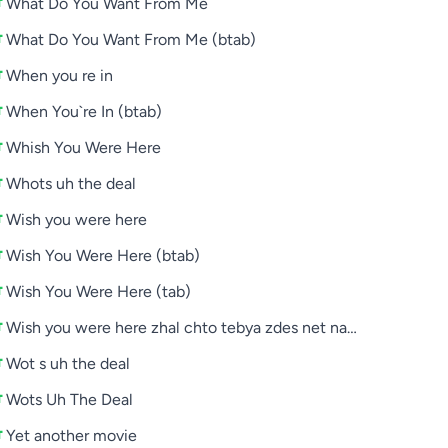
What Do You Want From Me
What Do You Want From Me (btab)
When you re in
When You`re In (btab)
Whish You Were Here
Whots uh the deal
Wish you were here
Wish You Were Here (btab)
Wish You Were Here (tab)
Wish you were here zhal chto tebya zdes net na russkom
Wot s uh the deal
on
Wots Uh The Deal
Yet another movie