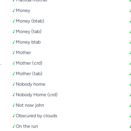
Money
Money (btab)
Money (tab)
Money btab
ur 198081 second solo extended version live
Mother
sskom
Mother (crd)
Mother (tab)
Nobody home
Nobody Home (crd)
Not now john
Obscured by clouds
On the run