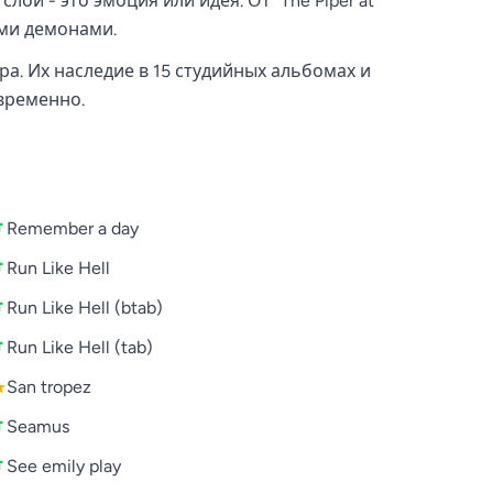
й - это эмоция или идея. От "The Piper at
ыми демонами.
ра. Их наследие в 15 студийных альбомах и
овременно.
Remember a day
Run Like Hell
Run Like Hell (btab)
Run Like Hell (tab)
San tropez
Seamus
See emily play