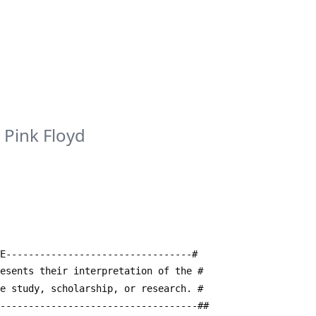
-
Pink Floyd
E---------------------------------#
resents their interpretation of the #
te study, scholarship, or research. #
------------------------------------##