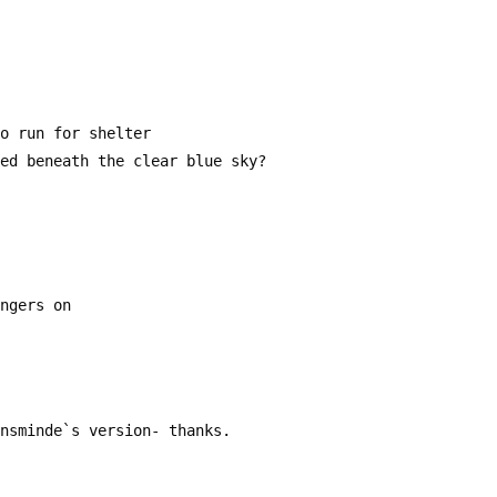
to run for shelter
led beneath the clear blue sky?
ingers on
ensminde`s version- thanks.