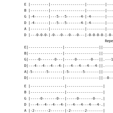
 E |---------|-----------------|---------|--
 B |---------|-----------------|---------|--
 G |-4-------|---5---5-------4-|-4-------|--
 D |-4-------|---5---5-------4-|-4-------|--
 A |---------|-----------------|---------|--
 D |---0-0-0-|-0---0---0---0---|-0-0-0-0-|-0
                      
 E|-----------------|-----------------||----
 B|-----------------|-----------------||----
 G|-----0-------0---|-----0-------0---||.---
 D|---4---4---4---4-|---4---4---4---4-||.---
 A|-5-------5-------|-5-------5-------||----
 D|-----------------|-----------------||--0-
 E |-----------------|------------------|
 B |-----------------|------------------|
 G |-----0-------0---|-----0-------0---.|
 D |---4---4---4---4-|---4---4---4---4-.|
 A |-2-------2-------|-2-------2--------|