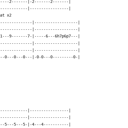
-----2-------|-2-------2-------|
-------------|-----------------|
                   Repeat x2
---------------|-------------------|
---------------|-------------------|
11---9-------7-|-----6---6h7p6p7---|
---------------|-------------------|
---------------|-------------------|
---0---0---0---|-0-0---0---------0-|
-------------|-----------------|
-------------|-----------------|
---5---5---5-|-4---4-----------|