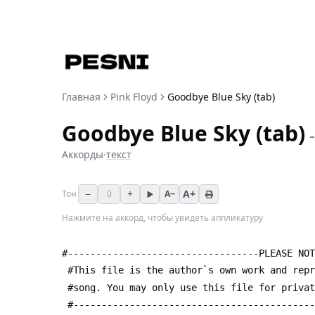
Главная
Pink Floyd
Goodbye Blue Sky (tab)
Goodbye Blue Sky (tab)
Аккорды
·
текст
−
+
A+
Тон
0
A−
Нажмите на аккорд, чтобы увидеть аппликатуру
#----------------------------------PLEASE NOT
 #This file is the author`s own work and rep
 #song. You may only use this file for priva
 #------------------------------------------