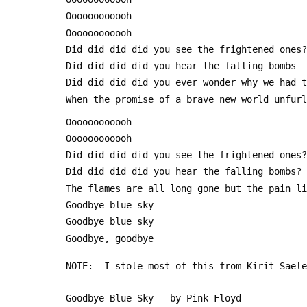
 Oooooooooooh
 Oooooooooooh
 Did did did did you see the frightened ones?
 Did did did did you hear the falling bombs
 Did did did did you ever wonder why we had 
 When the promise of a brave new world unfur
 Oooooooooooh
 Oooooooooooh
 Did did did did you see the frightened ones?
 Did did did did you hear the falling bombs?
 The flames are all long gone but the pain l
 Goodbye blue sky
 Goodbye blue sky
 Goodbye, goodbye
 NOTE:  I stole most of this from Kirit Sael
 Goodbye Blue Sky   by Pink Floyd