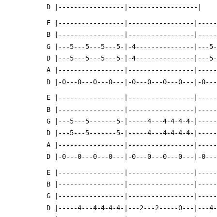
 D |-----------------|------------------|
 E |-----------------|-----------------|----
 B |-----------------|-----------------|----
 G |---5---5---5---5-|-4---------------|---5
 D |---5---5---5---5-|-4---------------|---5
 A |-----------------|-----------------|----
 D |-0---0---0---0---|-0---0---0---0---|-0--
 E |-----------------|-----------------|----
 B |-----------------|-----------------|----
 G |---5---5-------5-|-----4---4-4-4-4-|----
 D |---5---5-------5-|-----4---4-4-4-4-|----
 A |-----------------|-----------------|----
 D |-0---0---0---0---|-0---0---0---0---|-0--
 E |-----------------|-----------------|----
 B |-----------------|-----------------|----
 G |-----------------|-----------------|----
 D |-----4---4-4-4-4-|---2---2-----0---|---4