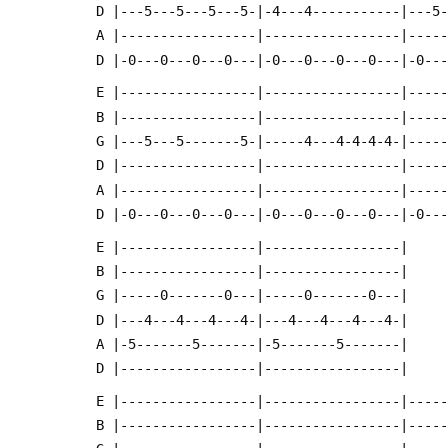
 D |---5---5---5---5-|-4---4-----------|---5
 A |-----------------|-----------------|----
 D |-0---0---0---0---|-0---0---0---0---|-0--
 E |-----------------|-----------------|----
 B |-----------------|-----------------|----
 G |---5---5-------5-|-----4---4-4-4-4-|----
 D |-----------------|-----------------|----
 A |-----------------|-----------------|----
 D |-0---0---0---0---|-0---0---0---0---|-0--
 E |-----------------|-----------------|
 B |-----------------|-----------------|
 G |-----0-------0---|-----0-------0---|
 D |---4---4---4---4-|---4---4---4---4-|
 A |-5-------5-------|-5-------5-------|
 D |-----------------|-----------------|
 E |-----------------|-----------------|----
 B |-----------------|-----------------|----