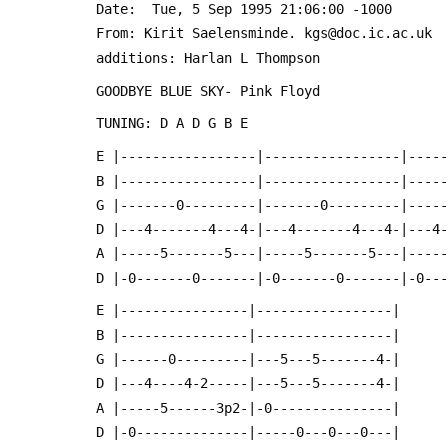
 Date: 	Tue, 5 Sep 1995 21:06:00 -1000
 From: Kirit Saelensminde. kgs@doc.ic.ac.uk 
 additions: Harlan L Thompson 
 GOODBYE BLUE SKY- Pink Floyd
 TUNING: D A D G B E
 E |-----------------|-----------------|----
 B |-----------------|-----------------|----
 G |-------0---------|-------0---------|----
 D |---4-------4---4-|---4-------4---4-|---4
 A |-----5-------5---|-----5-------5---|----
 D |-0-------0-------|-0-------0-------|-0--
 E |----------------|-----------------|
 B |----------------|-----------------|
 G |------0---------|---5---5-------4-|
 D |---4----4-2-----|---5---5-------4-|
 A |-----5------3p2-|-0---------------|
 D |-0--------------|-----0---0---0---|