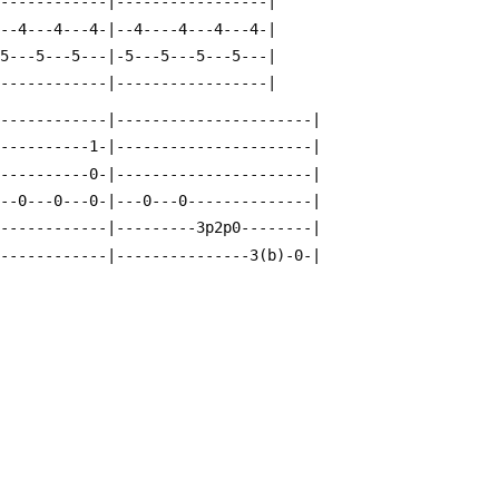
-------------|-----------------|
---4---4---4-|--4----4---4---4-|
-5---5---5---|-5---5---5---5---|
-------------|-----------------|
-------------|----------------------|
-----------1-|----------------------|
-----------0-|----------------------|
---0---0---0-|---0---0--------------|
-------------|---------3p2p0--------|
-------------|---------------3(b)-0-|