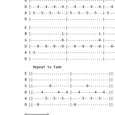
 G |-----------------|-----------------|----
 D |---4---4---4---4-|---4---4---4---4-|---4
 A |-5---5---5---5---|-5---5---5---5---|-5--
 D |-----------------|-----------------|----
 E |-----------------|-----------------|----
 B |---------------1-|---------------1-|----
 G |---------------0-|---------------0-|----
 D |---0---0---0---0-|---0---0---0---0-|---0
 A |-3---------------|-----------------|----
 D |-----------------|-----------------|----
     Repeat to fade
 E ||------------------|------------------||
 B ||------------------|------------------||
 G ||.-------0---------|-------0---------.||
 D ||.---4-------4---4-|---4-------4---4-.||
 A ||------5---5---5---|-----5---5---5----||
 D ||--0---------------|-0----------------||
 Oooooooooooh