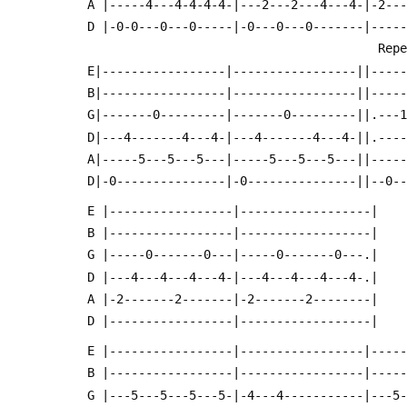
 A |-----4---4-4-4-4-|---2---2---4---4-|-2--
 D |-0-0---0---0-----|-0---0---0-------|----
                      
 E|-----------------|-----------------||----
 B|-----------------|-----------------||----
 G|-------0---------|-------0---------||.---
 D|---4-------4---4-|---4-------4---4-||.---
 A|-----5---5---5---|-----5---5---5---||----
 D|-0---------------|-0---------------||--0-
 E |-----------------|------------------|
 B |-----------------|------------------|
 G |-----0-------0---|-----0-------0---.|
 D |---4---4---4---4-|---4---4---4---4-.|
 A |-2-------2-------|-2-------2--------|
 D |-----------------|------------------|
 E |-----------------|-----------------|----
 B |-----------------|-----------------|----
 G |---5---5---5---5-|-4---4-----------|---5