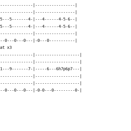
---------------|-----------------|
---------------|-----------------|
-5---5-------4-|---4------4-5-6--|
-5---5-------4-|---4------4-5-6--|
---------------|-----------------|
---0---0---0---|-0---0-----------|
                   Repeat x3
---------------|-------------------|
---------------|-------------------|
11---9-------7-|-----6---6h7p6p7---|
---------------|-------------------|
---------------|-------------------|
---0---0---0---|-0-0---0---------0-|