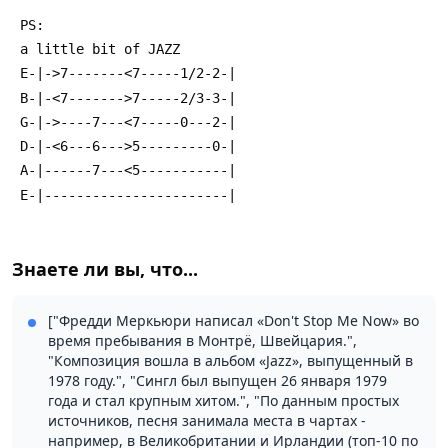
 PS:
 a little bit of JAZZ
 E-|->7-------<7-----1/2-2-|
 B-|-<7------->7-----2/3-3-|
 G-|->----7---<7-----0---2-|
 D-|-<6---6--->5---------0-|
 A-|------7---<5-----------|
 E-|-----------------------|
Знаете ли вы, что...
["Фредди Меркьюри написал «Don't Stop Me Now» во
время пребывания в Монтрё, Швейцария.",
"Композиция вошла в альбом «Jazz», выпущенный в
1978 году.", "Сингл был выпущен 26 января 1979
года и стал крупным хитом.", "По данным простых
источников, песня занимала места в чартах -
например, в Великобритании и Ирландии (топ-10 по