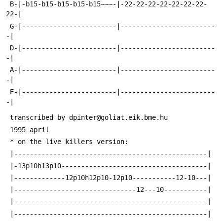
 B-|-b15-b15-b15-b15-b15~~~-|-22-22-22-22-22-22-22-
22-|
 G-|------------------------|------------------------
-|
 D-|------------------------|------------------------
-|
 A-|------------------------|------------------------
-|
 E-|------------------------|------------------------
-|
 transcribed by dpinter@goliat.eik.bme.hu 
 1995 april
 * on the live killers version:
 |-------------------------------------------------|
 |-13p10h13p10-------------------------------------|
 |-------------12p10h12p10-12p10-----------12-10---|
 |-------------------------------12---10-----------|
 |-------------------------------------------------|
 |-------------------------------------------------|