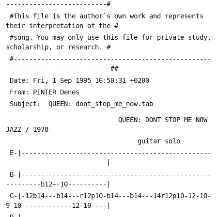
--------------------------#
Уместно включать «Don't Stop Me Now» в плейлист для
 #This file is the author`s own work and represents 
вечеринок, для подъёма настроения и в саундтрек сцен,
their interpretation of the #
где нужна динамичная, позитивная подача. Как
табулатура, файл в заголовке предупреждает о том, что
 #song. You may only use this file for private study, 
это авторская интерпретация для учебного
scholarship, or research. #
использования, а не точная трансляция студийной
 #---------------------------------------------------
партии - это важно учитывать музыкантам, которые
---------------------------##
хотят повторить живой драйв записи. В восприятии
 Date: Fri, 1 Sep 1995 16:50:31 +0200
слушателей композиция осталась одной из визитных
 From: PINTER Denes 
карточек группы: простая, яркая и очень эффективная в
прямом эмоциональном воздействии.
 Subject:  QUEEN: dont_stop_me_now.tab
                             QUEEN: DONT STOP ME NOW                 
JAZZ / 1978
                                  guitar solo
 E-|-------------------------------------------------
--------------------------|
 B-|-------------------------------------------------
---------b12~-10----------|
 G-|-12b14---b14---r12p10-b14---b14---14r12p10-12-10-
9-10-------------12-10----|