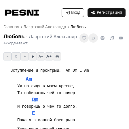
Вход
Регистрация
Главная
Лаэртский Александр
Любовь
Любовь
-
Лаэртский Александр
Аккорды
·
текст
−
+
A+
0
A−
Am
Dm
E