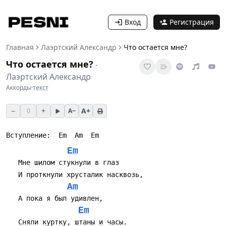
Вход
Регистрация
Главная
Лаэртский Александр
Что остается мне?
Что остается мне?
-
Лаэртский Александр
Аккорды
·
текст
−
+
A+
0
A−
Вступление:  Em  Am  Em
Em
   Мне шилом стукнули в глаз
   И проткнули хрусталик насквозь,
Am
   А пока я был удивлен,
Em
   Сняли куртку, штаны и часы.